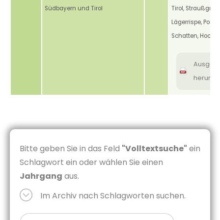
Südbayern und Tirol
Tirol, Straußgras,
Lägerrispe, Poa s
Schatten, Hochl
Ausgab
herunte
Bitte geben Sie in das Feld
"Volltextsuche"
ein
Schlagwort ein oder wählen Sie einen
Jahrgang
aus.
Im Archiv nach Schlagworten suchen.