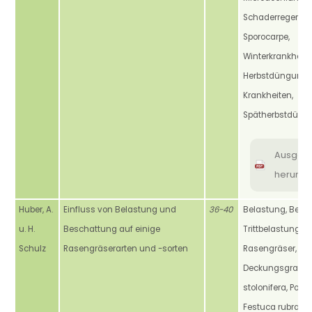
Schaderreger, Skl
Sporocarpe,
Winterkrankheit,
Herbstdüngung,
Krankheiten,
Spätherbstdüng
Ausgab
herunte
Huber, A.
Einfluss von Belastung und
36-40
Belastung, Besc
u. H.
Beschattung auf einige
Trittbelastung,
Schulz
Rasengräserarten und -sorten
Rasengräser, Lic
Deckungsgrad, A
stolonifera, Poa 
Festuca rubra, Lic