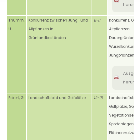
herunte
Thumm,
Konkurrenz zwischen Jung- und
8-11
Konkurrenz, Grün
U.
Altpflanzen in
Altpflanzen,
Grünlandbeständen
Dauergrünland,
Wurzelkonkurrenz
Jungpflanzen, Sti
Ausgab
herunte
Eckert, G.
Landschaftsbild und Golfplätze
12-15
Landschaftsbild,
Golfplätze, Golfa
Vegetationsentw
Sportanlagen,
Flächennutzung