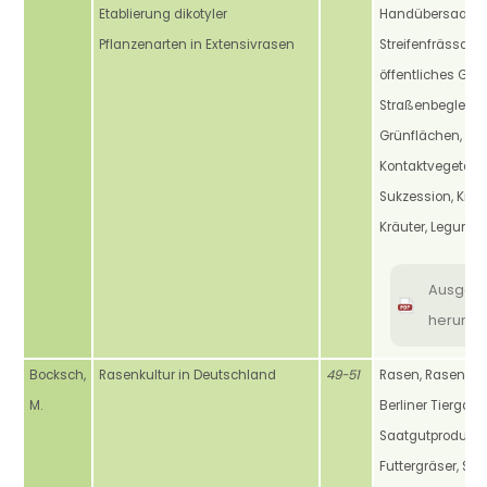
Etablierung dikotyler
Handübersaat, N
Pflanzenarten in Extensivrasen
Streifenfrässaat,
öffentliches Grün
Straßenbegleitgr
Grünflächen,
Kontaktvegetatio
Sukzession, Kräu
Kräuter, Legumi
Ausgab
herunte
Bocksch,
Rasenkultur in Deutschland
49-51
Rasen, Rasenans
M.
Berliner Tiergarte
Saatgutproduktio
Futtergräser, Sort