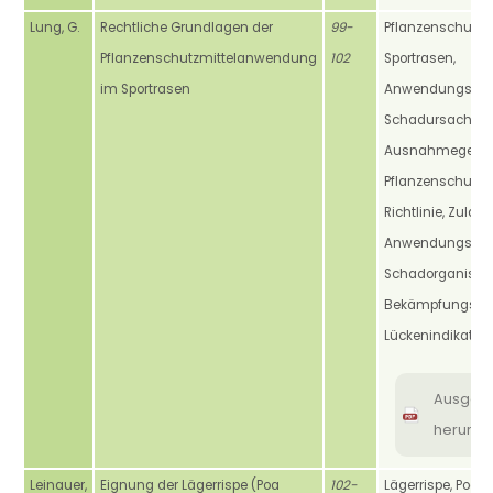
Lung, G.
Rechtliche Grundlagen der
99-
Pflanzenschutzmi
Pflanzenschutzmittelanwendung
102
Sportrasen,
im Sportrasen
Anwendungsverb
Schadursachen,
Ausnahmegene
Pflanzenschutzg
Richtlinie, Zulas
Anwendungsgebi
Schadorganisme
Bekämpfungslüc
Lückenindikation
Ausgab
herunte
Leinauer,
Eignung der Lägerrispe (Poa
102-
Lägerrispe, Poa s