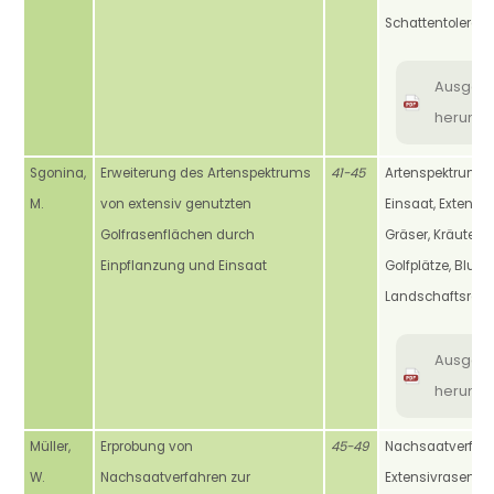
Schattentoleran
Ausgab
herunte
Sgonina,
Erweiterung des Artenspektrums
41-45
Artenspektrum, G
M.
von extensiv genutzten
Einsaat, Extensiv
Golfrasenflächen durch
Gräser, Kräuter, 
Einpflanzung und Einsaat
Golfplätze, Blum
Landschaftsras
Ausgab
herunte
Müller,
Erprobung von
45-49
Nachsaatverfahr
W.
Nachsaatverfahren zur
Extensivrasen,