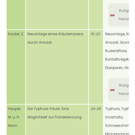
Ausgab
herunte
Kauter, S.
Neuanlage eines Kräuterrasens
15-23
Neuanlage, Kräut
durch Ansaat
Ansaat, Grünlan
Ruderalflora,
Kontaktvegetatio
Diasporen, Gräser
Ausgab
herunte
Heupel,
Die Typhula-Fäule: Eine
24-26
Typhula, Typhul
M. u. H.
Möglichkeit zur Früherkennung
incarnata,
Nonn
Schneeschimme
Microdochium ni