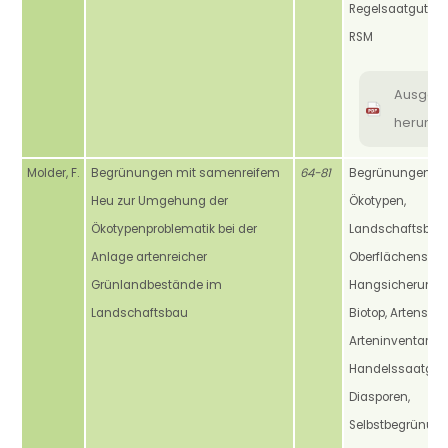
Regelsaatgutmi
RSM
Ausgab
herunte
Molder, F.
Begrünungen mit samenreifem
64-81
Begrünungen, He
Heu zur Umgehung der
Ökotypen,
Ökotypenproblematik bei der
Landschaftsbau,
Anlage artenreicher
Oberflächenschu
Grünlandbestände im
Hangsicherung, St
Landschaftsbau
Biotop, Artenschu
Arteninventar,
Handelssaatgut,
Diasporen,
Selbstbegrünung