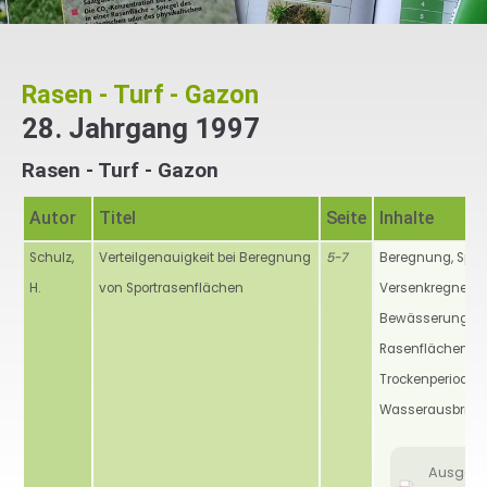
Rasen - Turf - Gazon
28. Jahrgang 1997
Rasen - Turf - Gazon
Autor
Titel
Seite
Inhalte
Schulz,
Verteilgenauigkeit bei Beregnung
5-7
Beregnung, Sport
H.
von Sportrasenflächen
Versenkregner,
Bewässerung,
Rasenflächen,
Trockenperioden,
Wasserausbrin
Ausgab