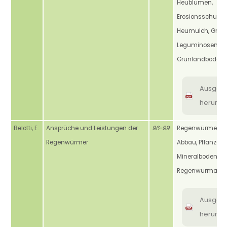
Heublumen,
Erosionsschutz,
Heumulch, Gräse
Leguminosen, Kr
Grünlandboden
Ausgab
herunte
Belotti, E.
Ansprüche und Leistungen der
96-99
Regenwürmer, Sp
Regenwürmer
Abbau, Pflanzenr
Mineralboden, H
Regenwurmarte
Ausgab
herunte