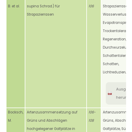
B. et al.
supina Schrad.) für
106
Strapazierrasen,
Strapazierrasen
Wasserverlust,
Evapotranspirati
Trockentoleranz,
Regeneration,
Durchwurzelung,
Schattentoleranz
Schatten,
Lichtreduzierung
Ausgab
herunte
Bocksch,
Artenzusammensetzung auf
106-
Artenzusammen
M.
Grüns und Abschlägen
108
Grüns, Abschläg
hochgelegener Golfplätze in
Golfplätze, Südb