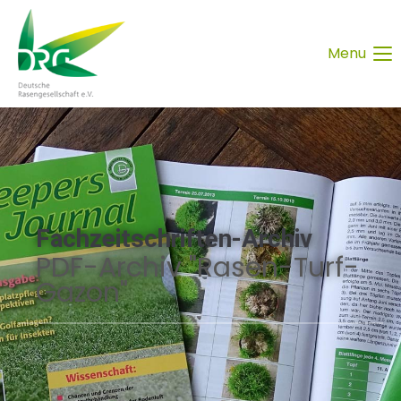
Menu
Fachzeitschriften-Archiv
PDF-Archiv "Rasen-Turf-
Gazon"