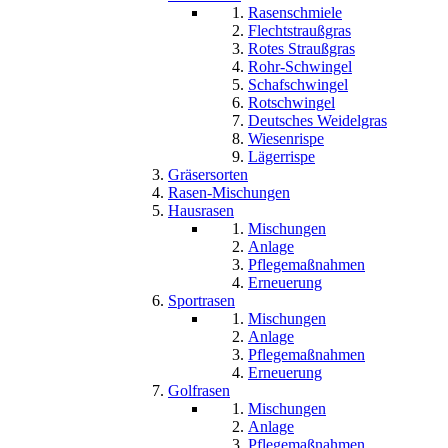
Rasenschmiele
Flechtstraußgras
Rotes Straußgras
Rohr-Schwingel
Schafschwingel
Rotschwingel
Deutsches Weidelgras
Wiesenrispe
Lägerrispe
Gräsersorten
Rasen-Mischungen
Hausrasen
Mischungen
Anlage
Pflegemaßnahmen
Erneuerung
Sportrasen
Mischungen
Anlage
Pflegemaßnahmen
Erneuerung
Golfrasen
Mischungen
Anlage
Pflegemaßnahmen