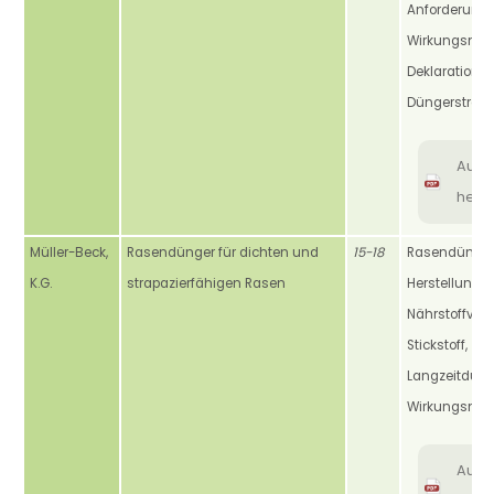
Anforderunge
Wirkungsme
Deklaration, A
Düngerstreue
Aus
heru
Müller-Beck,
Rasendünger für dichten und
15-18
Rasendünger
K.G.
strapazierfähigen Rasen
Herstellung,
Nährstoffver
Stickstoff,
Langzeitdüng
Wirkungsme
Aus