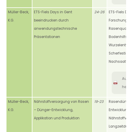
Müller-Beck,
ETS-Fiels Days in Gent
24-26
ETS-Fiels Day
K.G.
beeindrucken durch
Forschung,
anwendungstechnische
Rasenqualität
Präsentationen
Bodenhilfssto
Wurzelentwic
Scherfestigkei
Nachsaatver
Aus
heru
Müller-Beck,
Nährstoffversorgung von Rasen
19-23
Rasendünger
K.G.
– Dünger-Entwicklung,
Entwicklung, 
Applikation und Produktion
Nährstoffver
Langzeitdüng