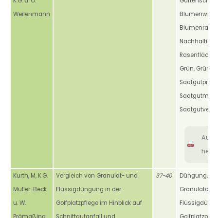
K.G. u. O.
Gartenschau, 
Weilenmann
Blumenwiese
Blumenrasen
Nachhaltigkei
Rasenflächen
Grün, Grünfl
Saatgutprodu
Saatgutmarkt
Saatgutvers
Aus
heru
Kurth, M, K.G.
Vergleich von Granulat- und
37-40
Düngung,
Müller-Beck
Flüssigdüngung in der
Granulatdün
u. W.
Golfplatzpflege im Hinblick auf
Flüssigdüng
Prämaßing
Schnittgutanfall und
Golfplatzpfleg