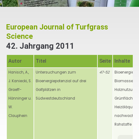
European Journal of Turfgrass
Science
42. Jahrgang 2011
Autor
Titel
Seite
Inhalte
Hanisch, A.,
Untersuchungen zum
47-52
Bioenergiepot
J. Kaniecki, S.
Bioenergiepotenzial auf drei
Biomasse, Gol
Graeff-
Golfplätzen in
Holznutzung, 
Hönninger u.
Südwestdeutschland
Grünflächen,
W.
Heizöläquival
Clauphein
nachwachse
Rohstoffe