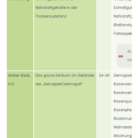
Nährstoffgehalte in der
Schnittgutanf
Trockensubstanz
Nährstoffgeha
Blattanalysen
Farbaspekt
Aus
heru
Müller-Beck,
Das grüne Zentrum im Geländer
34-36
Demopark, De
K.G.
der „demopark/demogolf“
Rasenzentru
Rasenversuc
Rasenqualität
Rasenpflege,
Biostimulanti
Mähroboter,
Mischungsve