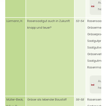
Aus
heru
Lürmann, H.
Rasensaatgut auch in Zukunft
53-54
Rasensaatgu
knapp und teuer?
Gräsermehru
Gräserprodukt
Saatgutpreise
Saatgutverso
Gräserverbra
Saatgutmisc
Rasenmarkt
Aus
heru
Müller-Beck,
Gräser als lebender Baustoff
56-58
Rasensemina