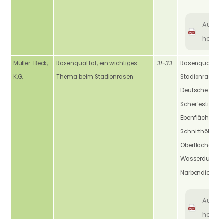
Aus
heru
Müller-Beck,
Rasenqualität, ein wichtiges
31-33
Rasenqualität
K.G.
Thema beim Stadionrasen
Stadionrasen,
Deutsche Fußb
Scherfestigkei
Ebenflächigke
Schnitthöhe,
Oberflächenh
Wasserdurchl
Narbendichte
Aus
heru