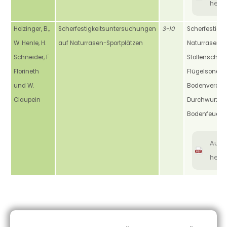
heru
Holzinger, B.,
Scherfestigkeitsuntersuchungen
3-10
Scherfestigkei
W. Henle, H.
auf Naturrasen-Sportplätzen
Naturrasen, S
Schneider, F.
Stollenscherg
Florineth
Flügelsonde,
und W.
Bodenverdic
Claupein
Durchwurzel
Bodenfeucht
Aus
heru