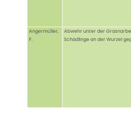
Angermüller,
Abwehr unter der Grasnarbe
F.
Schädlinge an der Wurzel ge