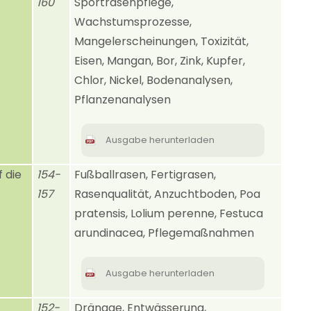
160
Sportrasenpflege,
Wachstumsprozesse,
Mangelerscheinungen, Toxizität,
Eisen, Mangan, Bor, Zink, Kupfer,
Chlor, Nickel, Bodenanalysen,
Pflanzenanalysen
Ausgabe herunterladen
f die
154-
Fußballrasen, Fertigrasen,
157
Rasenqualität, Anzuchtboden, Poa
pratensis, Lolium perenne, Festuca
arundinacea, Pflegemaßnahmen
Ausgabe herunterladen
152-
Dränage, Entwässerung,