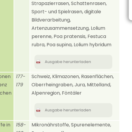
Strapazierrasen, Schattenrasen,
Sport- und Spielrasen, digitale
Bildverarbeitung,
Artenzusammensetzung, Lolium
perenne, Poa pratensis, Festuca
rubra, Poa supina, Lolium hybridum
Ausgabe herunterladen
zonen
177-
Schweiz, Klimazonen, Rasenflächen,
enz
179
Oberrheingraben, Jura, Mittelland,
ächen
Alpenregion, Föntäler
Ausgabe herunterladen
fe in
158-
Mikronährstoffe, Spurenelemente,