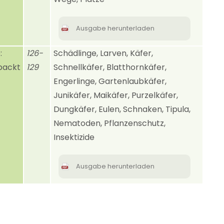
Ausgabe herunterladen
:
126-
Schädlinge, Larven, Käfer,
packt
129
Schnellkäfer, Blatthornkäfer,
Engerlinge, Gartenlaubkäfer,
Junikäfer, Maikäfer, Purzelkäfer,
Dungkäfer, Eulen, Schnaken, Tipula,
Kontakt
Nematoden, Pflanzenschutz,
Insektizide
Deutsche Rasengesellschaft (DRG) e.V
Haus der Landschaft
Ausgabe herunterladen
Alexander-von-Humboldt-Straße 4
53604 Bad Honnef
02224 7707 90
02224 7707 923