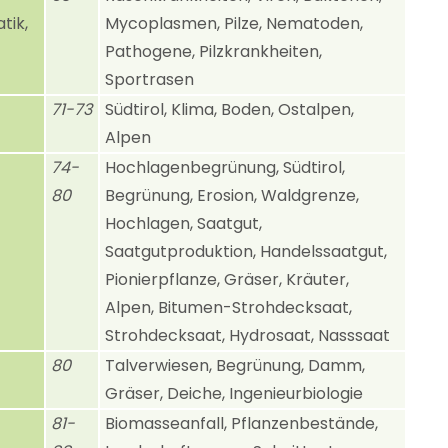
tik,
Mycoplasmen, Pilze, Nematoden,
Pathogene, Pilzkrankheiten,
Sportrasen
71-73
Südtirol, Klima, Boden, Ostalpen,
Alpen
74-
Hochlagenbegrünung, Südtirol,
80
Begrünung, Erosion, Waldgrenze,
Hochlagen, Saatgut,
Saatgutproduktion, Handelssaatgut,
Pionierpflanze, Gräser, Kräuter,
Alpen, Bitumen-Strohdecksaat,
Strohdecksaat, Hydrosaat, Nasssaat
80
Talverwiesen, Begrünung, Damm,
Gräser, Deiche, Ingenieurbiologie
81-
Biomasseanfall, Pflanzenbestände,