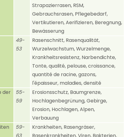
Strapazierrasen, RSM,
Gebrauchsrasen, Pflegebedarf,
Vertikutieren, Aerifizieren, Beregnung,
Bewässerung
49-
Rasenschnitt, Rasenqualität,
53
Wurzelwachstum, Wurzelmenge,
Krankheitsresistenz, Narbendichte,
Tonte, qualité, pelouse, croissance,
quantité de racine, gazons,
l'épaisseur, maladies, densité
b der
55-
Erosionsschutz, Baumgrenze,
59
Hochlagenbegrünung, Gebirge,
Erosion, Hochlagen, Alpen,
Verbauung
iten
59-
Krankheiten, Rasengräser,
63
Rasenkrankheiten, Viren, Bakterien,