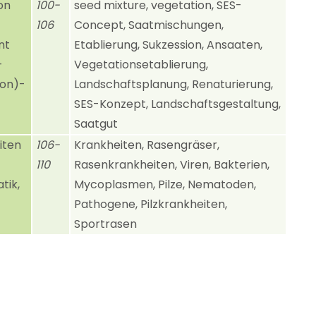
on
100-
seed mixture, vegetation, SES-
106
Concept, Saatmischungen,
nt
Etablierung, Sukzession, Ansaaten,
-
Vegetationsetablierung,
ion)-
Landschaftsplanung, Renaturierung,
SES-Konzept, Landschaftsgestaltung,
Saatgut
iten
106-
Krankheiten, Rasengräser,
Kontakt
110
Rasenkrankheiten, Viren, Bakterien,
tik,
Mycoplasmen, Pilze, Nematoden,
Deutsche Rasengesellschaft (DRG) e.V
Haus der Landschaft
Pathogene, Pilzkrankheiten,
Alexander-von-Humboldt-Straße 4
Sportrasen
53604 Bad Honnef
02224 7707 90
02224 7707 923
info@rasengesellschaft.de