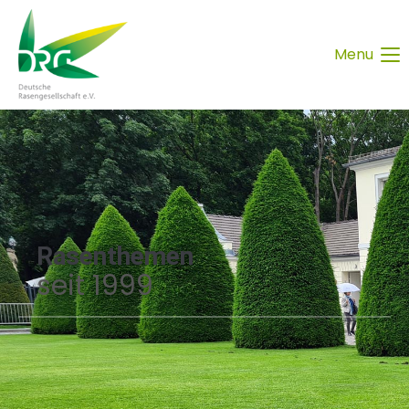
Menu
Rasenthemen
seit 1999