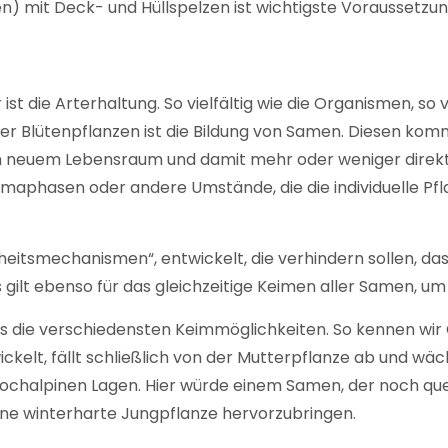
mit Deck- und Hüllspelzen ist wichtigste Voraussetzung f
ist die Arterhaltung. So vielfältig wie die Organismen, so 
ler Blütenpflanzen ist die Bildung von Samen. Diesen komm
n neuem Lebensraum und damit mehr oder weniger direkt 
imaphasen oder andere Umstände, die die individuelle Pf
heitsmechanismen“, entwickelt, die verhindern sollen, da
 gilt ebenso für das gleichzeitige Keimen aller Samen, um
 es die verschiedensten Keimmöglichkeiten. So kennen wir
wickelt, fällt schließlich von der Mutterpflanze ab und w
en hochalpinen Lagen. Hier würde einem Samen, der noch q
ine winterharte Jungpflanze hervorzubringen.