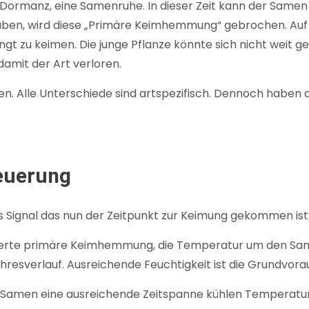
te Dormanz, eine Samenruhe. In dieser Zeit kann der Sam
aben, wird diese „Primäre Keimhemmung“ gebrochen. Auf d
ngt zu keimen. Die junge Pflanze könnte sich nicht weit 
amit der Art verloren.
en. Alle Unterschiede sind artspezifisch. Dennoch habe
euerung
nal das nun der Zeitpunkt zur Keimung gekommen ist? H
ierte primäre Keimhemmung, die Temperatur um den Samen
sverlauf. Ausreichende Feuchtigkeit ist die Grundvorau
men eine ausreichende Zeitspanne kühlen Temperaturen 