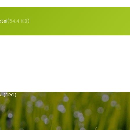
Kontakt
tei
(54,4 KiB)
Deutsche Rasengesellschaft (DRG) e.V
Haus der Landschaft
Alexander-von-Humboldt-Straße 4
53604 Bad Honnef
02224 7707 90
02224 7707 923
info@rasengesellschaft.de
V. (DRG)