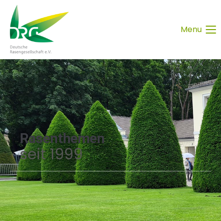
Menu
Rasenthemen
seit 1999