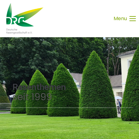
Menu
Rasenthemen
seit 1999