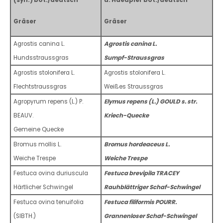
(syn.) bot./deutsch
u. Haeupler bot./deutsch
Gräser
Gräser
Agrostis canina L.
Agrostis canina L.
Hundsstraussgras
Sumpf-Straussgras
Agrostis stolonifera L.
Agrostis stolonifera L.
Flechtstraussgras
Weißes Straussgras
Agropyrum repens (L.) P.
Elymus repens (L.) GOULD s. str.
BEAUV.
Kriech-Quecke
Gemeine Quecke
Bromus mollis L.
Bromus hordeaceus L.
Weiche Trespe
Weiche Trespe
Festuca ovina duriuscula
Festuca brevipila TRACEY
Härtlicher Schwingel
Rauhblättriger Schaf-Schwingel
Festuca ovina tenuifolia
Festuca filiformis POURR.
(SIBTH.)
Grannenloser Schaf-Schwingel