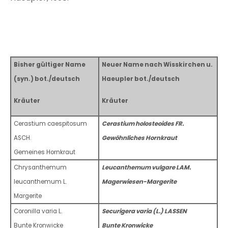
Bisher gültiger Name
Neuer Name nach Wisskirchen u.
(syn.) bot./deutsch
Haeupler bot./deutsch
Kräuter
Kräuter
Cerastium caespitosum
Cerastium holosteoides FR.
ASCH.
Gewöhnliches Hornkraut
Gemeines Hornkraut
Chrysanthemum
Leucanthemum vulgare LAM.
leucanthemum L.
Magerwiesen-Margerite
Margerite
Coronilla varia L.
Securigera varia (L.) LASSEN
Bunte Kronwicke
Bunte Kronwicke