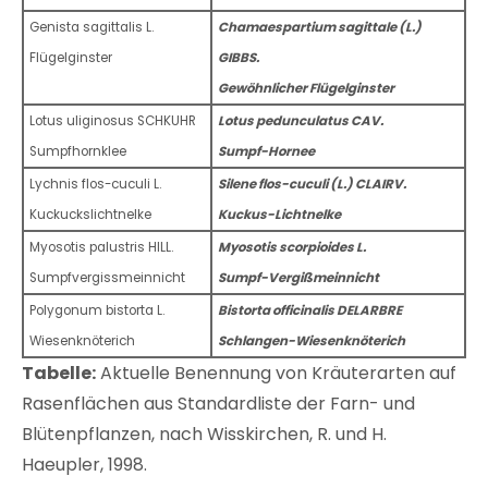
Genista sagittalis L.
Chamaespartium sagittale (L.)
Flügelginster
GIBBS.
Gewöhnlicher Flügelginster
Lotus uliginosus SCHKUHR
Lotus pedunculatus CAV.
Sumpfhornklee
Sumpf-Hornee
Lychnis flos-cuculi L.
Silene flos-cuculi (L.) CLAIRV.
Kuckuckslichtnelke
Kuckus-Lichtnelke
Myosotis palustris HILL.
Myosotis scorpioides L.
Sumpfvergissmeinnicht
Sumpf-Vergißmeinnicht
Polygonum bistorta L.
Bistorta officinalis DELARBRE
Wiesenknöterich
Schlangen-Wiesenknöterich
Tabelle:
Aktuelle Benennung von Kräuterarten auf
Rasenflächen aus Standardliste der Farn- und
Blütenpflanzen, nach Wisskirchen, R. und H.
Haeupler, 1998.