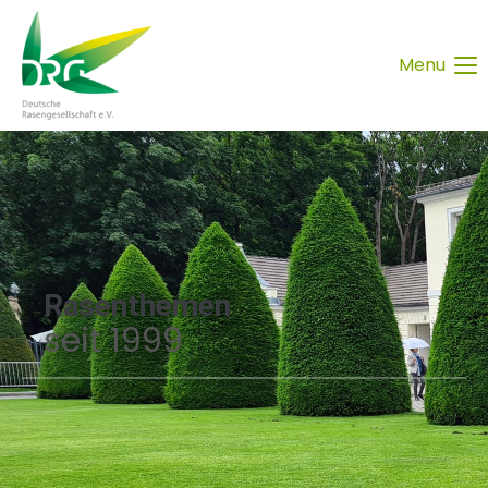
Menu
Rasenthemen
seit 1999