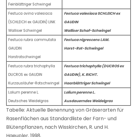
Feinblättriger Schwingel
Festuca ovina valesiaca
Festuca valesiaca SCHLEICH ex
(SCHLEICH ex GAUDIN) LINK
GAUDIN
Walliser Schwingel
Walliser Schaf-Schwingel
Festuca rubra commutata
Festuca nigrescens LAM.
GAUDIN
Horst-Rot-Schwingel
Horstrotschwingel
Festuca rubra trichophylla
Festuca trichophylla (DUCROS ex
DUCROS ex GAUDIN
GAUDIN), K. RICHT.
Kurzausläufer-Rotschwingel
Haarblättriger Schwingel
Lolium perenne L.
Lolium perenne L.
Deutsches Weidelgras
Ausdauerndes Weidelgras
Tabelle: Aktuelle Benennung von Gräserarten für
Rasenflächen aus Standardliste der Farn- und
Blütenpflanzen, nach Wisskirchen, R. und H.
Haeupler, 1998.