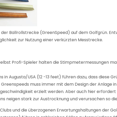
der Ballrollstrecke (GreenSpeed) auf dem Golfgrün. Ent
lichkeit zur Nutzung einer verkürzten Messtrecke.
 Selbst Profi-Spieler halten die Stimpmetermessungen m
s in Augusta/USA (12 -13 feet) führen dazu, dass diese Grü
 Greenspeeds muss immer mit dem Design der Anlage in E
ollgeschwindigkeit erzielt werden. Aber auch hier erford
s neigen stark zur Austrocknung und verursachen so di
ubs und die überzogenen Erwartungshaltungen der Golf