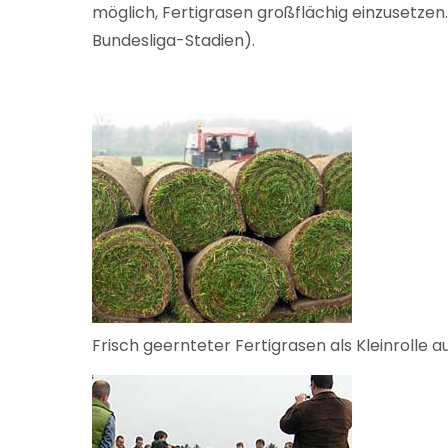
möglich, Fertigrasen großflächig einzusetze
Bundesliga-Stadien).
Frisch geernteter Fertigrasen als Kleinrolle a