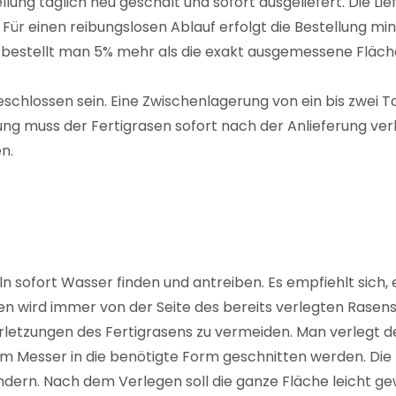
ellung täglich neu geschält und sofort ausgeliefert. Die L
 Für einen reibungslosen Ablauf erfolgt die Bestellung m
stellt man 5% mehr als die exakt ausgemessene Fläche. 
schlossen sein. Eine Zwischenlagerung von ein bis zwei T
ng muss der Fertigrasen sofort nach der Anlieferung verl
n.
ln sofort Wasser finden und antreiben. Es empfiehlt sich,
n wird immer von der Seite des bereits verlegten Rasens
Verletzungen des Fertigrasens zu vermeiden. Man verlegt
m Messer in die benötigte Form geschnitten werden. Die
dern. Nach dem Verlegen soll die ganze Fläche leicht ge