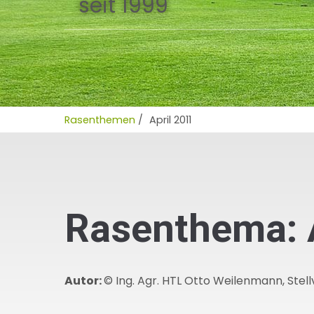
seit 1999
Rasenthemen
/
April 2011
Rasenthema: 
Autor:
© Ing. Agr. HTL Otto Weilenmann, Stel