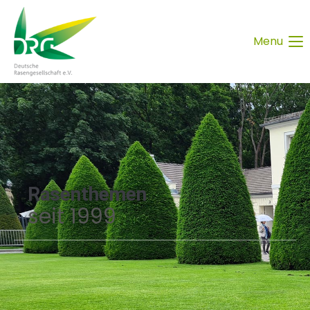
Menu
Rasenthemen
seit 1999