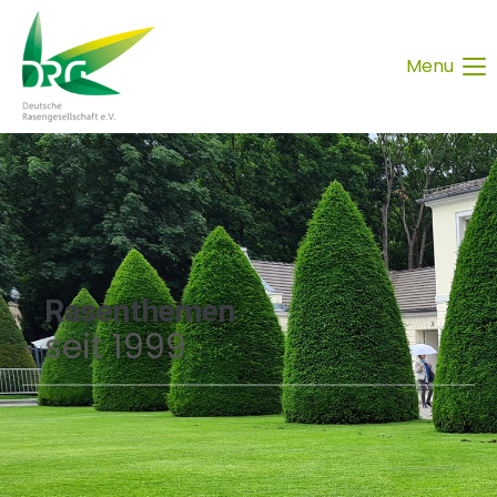
Menu
Rasenthemen
seit 1999