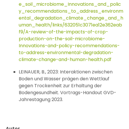
e_soil_microbiome_Innovations_and_polic
y_recommendations_to_address_environm
ental_degradation_climate_change_and_h
uman_health/links/632051c3071ea12e362eab
f9/A-review-of-the-impacts-of-crop-
production-on-the-soil-microbiome-
Innovations-and-policy-recommendations-
to-address-environmental-degradation-
climate-change-and-human-health.pdf
LEINAUER, B., 2023: Interaktionen zwischen
Boden und Wasser prägen den Wettlauf
gegen Trockenheit zur Erhaltung der
Bodengesundheit. Vortrags-Handout GVD-
Jahrestagung 2023.
Autor