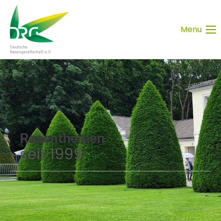
Menu
Rasenthemen
seit 1999