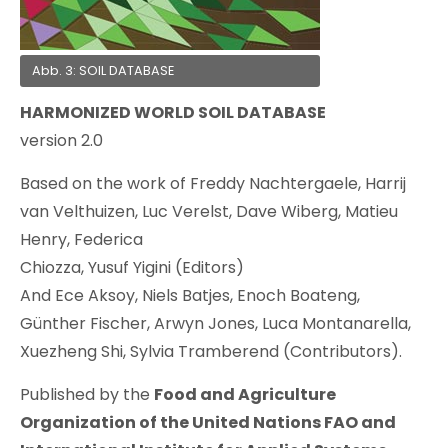
Abb. 3: SOIL DATABASE
HARMONIZED WORLD SOIL DATABASE
version 2.0
Based on the work of Freddy Nachtergaele, Harrij
van Velthuizen, Luc Verelst, Dave Wiberg, Matieu
Henry, Federica
Chiozza, Yusuf Yigini (Editors)
And Ece Aksoy, Niels Batjes, Enoch Boateng,
Günther Fischer, Arwyn Jones, Luca Montanarella,
Xuezheng Shi, Sylvia Tramberend (Contributors).
Published by the
Food and Agriculture
Organization of the United Nations FAO
and