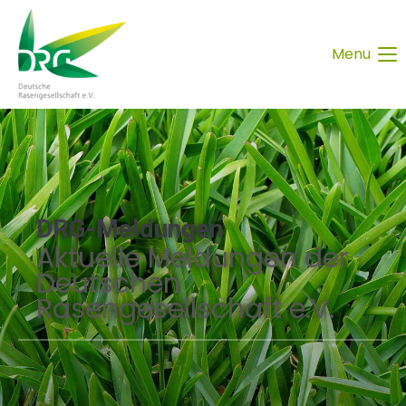
Menu
DRG-Meldungen
Aktuelle Meldungen der
Deutschen
Rasengesellschaft e.V.