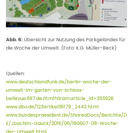
Abb. 6:
Übersicht zur Nutzung des Parkgeländes für
die Woche der Umwelt. (Foto: K.G. Müller-Beck)
Quellen:
www.deutschlandfunk.de/berlin-woche-der-
umwelt-im-garten-von-schloss-
bellevue.697.de.html?dram:article_id=355928
www.dbu.de/123artikel36179_2442.html
www.bundespraesident.de/SharedDocs/Berichte/D
E/Joachim-Gauck/2016/06/160607-08-Woche-
der-Umwelt.html