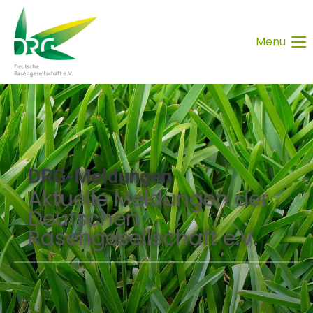
Menu
DRG-Meldungen
Aktuelle Meldungen der
Deutschen
Rasengesellschaft e.V.