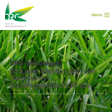
Menu
DRG-Meldungen
Aktuelle Meldungen der
Deutschen
Rasengesellschaft e.V.