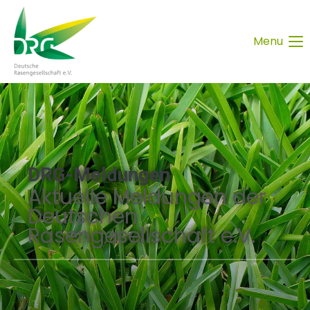
Menu
DRG-Meldungen
Aktuelle Meldungen der
Deutschen
Rasengesellschaft e.V.