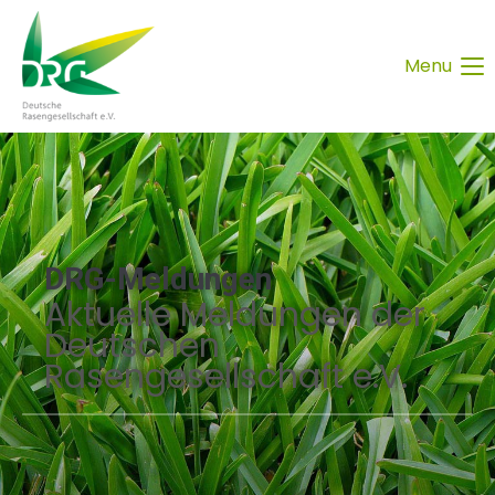
Menu
DRG-Meldungen
Aktuelle Meldungen der
Deutschen
Rasengesellschaft e.V.