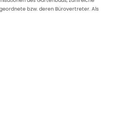
anisationen des Gartenbaus, zahlreiche
eordnete bzw. deren Bürovertreter. Als