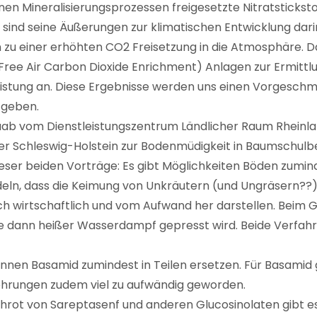
n Mineralisierungsprozessen freigesetzte Nitratstickstof
 sind seine Äußerungen zur klimatischen Entwicklung dar
 einer erhöhten CO2 Freisetzung in die Atmosphäre. Dah
ree Air Carbon Dioxide Enrichment) Anlagen zur Ermittlu
eistung an. Diese Ergebnisse werden uns einen Vorgesch
 geben.
ab vom Dienstleistungszentrum Ländlicher Raum Rheinla
er Schleswig-Holstein zur Bodenmüdigkeit in Baumschulb
eser beiden Vorträge: Es gibt Möglichkeiten Böden zumind
eln, dass die Keimung von Unkräutern (und Ungräsern??) 
ich wirtschaftlich und vom Aufwand her darstellen. Beim
ie dann heißer Wasserdampf gepresst wird. Beide Verfah
nnen Basamid zumindest in Teilen ersetzen. Für Basamid
ehrungen zudem viel zu aufwändig geworden.
chrot von Sareptasenf und anderen Glucosinolaten gibt 