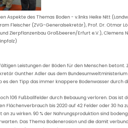
igen Aspekte des Themas Boden - v.links Heike Nitt (Land
ram Fleischer (ZVG-Generalsekretär), Prof. Dr. Otmar L
- und Zierpflanzenbau Großbeeren/Erfurt e.V.), Clemens 
inpfalz)
lfältigen Leistungen der Böden für den Menschen betont. 
retär Gunther Adler aus dem Bundesumweltministerium ve
 es den Tipp das immer knappere Bodenwasser durch di
ch 106 Fußballfelder durch Bebauung verloren. Das ist deu
 den Flächenverbrauch bis 2020 auf 42 Felder oder 30 ha z
 an zu wirken. 90 % der Nahrungsproduktion sind boden
zu erwarten. Das Thema Bodenerosion und die damit verbu