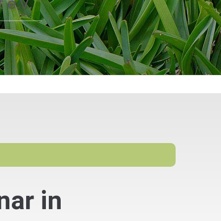
 e.V.
ar in