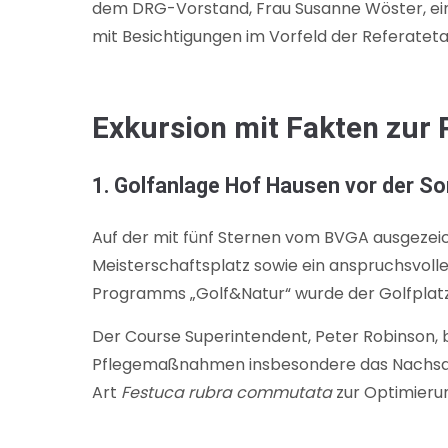
dem DRG-Vorstand, Frau Susanne Wöster, ei
mit Besichtigungen im Vorfeld der Referatet
Exkursion mit Fakten zur 
1. Golfanlage Hof Hausen vor der S
Auf der mit fünf Sternen vom BVGA ausgezei
Meisterschafts­platz sowie ein anspruchsvol
Programms „Golf&Natur“ wurde der Golfplatz b
Der Course Superintendent, Peter Robinson, 
Pflegemaßnahmen insbesondere das Nachsa
Art
Festuca rubra commutata
zur Optimieru