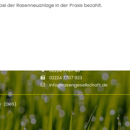
i der Rasenneuanlage in der Praxis bezahlt.
Kontakt
Deutsche Rasengesellschaft (DRG) e.V
Haus der Landschaft
Alexander-von-Humboldt-Straße 4
53604 Bad Honnef
02224 7707 90
02224 7707 923
info@rasengesellschaft.de
V. (DRG)