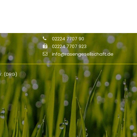
Deutsche Rasengesellschaft (DRG) e.V
Haus der Landschaft
Alexander-von-Humboldt-Straße 4
53604 Bad Honnef
02224 7707 90
02224 7707 923
info@rasengesellschaft.de
V. (DRG)