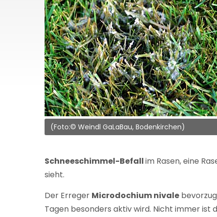
(Foto:© Weindl GaLaBau, Bodenkirchen)
Schneeschimmel-Befall
im Rasen, eine Ras
sieht.
Der Erreger
Microdochium nivale
bevorzugt
Tagen besonders aktiv wird. Nicht immer ist d