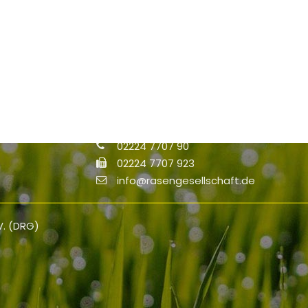
Kontakt
Deutsche Rasengesellschaft (DRG) e.V
Haus der Landschaft
Alexander-von-Humboldt-Straße 4
53604 Bad Honnef
02224 7707 90
02224 7707 923
info@rasengesellschaft.de
V. (DRG)